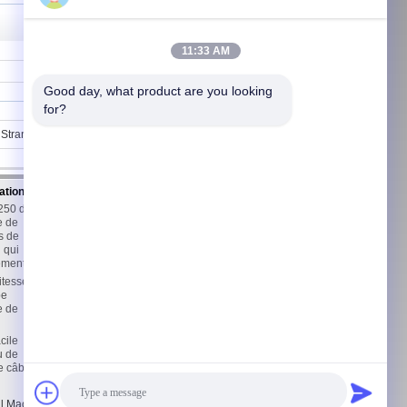
11:33 AM
Contact
Good day, what product are you looking 
for?
d Stranding Machine Twisting
ation
Nous contacter
1250 de
Nous contacter
e de
Demandez un devis
s de
Carte du site
 qui
ement
Site mobile
itesse
pe
e de
cile
u de
de câble
Machinery Co., Ltd.. All Rights Reserved.