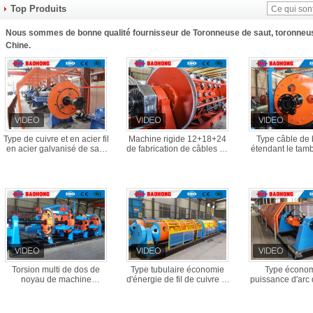
Top Produits
Nous sommes de bonne qualité fournisseur de Toronneuse de saut, toronneuse
Chine.
Type de cuivre et en acier fil
Machine rigide 12+18+24
Type câble de
en acier galvanisé de saut
de fabrication de câbles de
étendant le tam
de câble de toronneuse
fil de Strander pour la
machine 1600 
bobine de 630mm
l'économie de pu
machin
Torsion multi de dos de
Type tubulaire économie
Type économ
noyau de machine
d'énergie de fil de cuivre et
puissance d'arc 
d'immobilisation de câble
en aluminium de Strander
saut de câblage c
de signal planétaire et type
JGG 500/1+6
carbone de to
de Sun