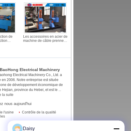
ction de
Les accessoires en acier de
ction
machine de câble prennent/
achines de
épongent à machine de
hong
câble la colonne verticale
Shaftless
 BaoHong Electrical Machinery
aohong Electrical Machinery Co., Ltd. a
d.
e en 2006. Notre entreprise est située
 zone de développement économique de
de Hejian, province du Hebei, et est le ...
e la suite
z nous aujourd'hui
de l'usine
Contrôle de la qualité
les
Daisy