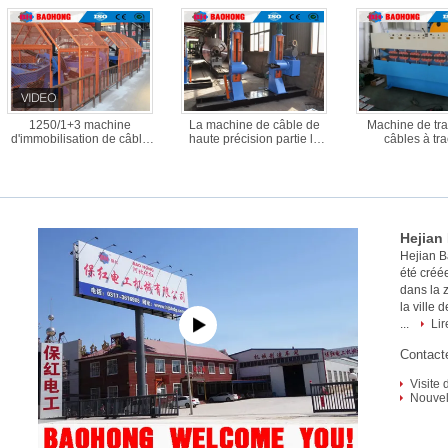
1250/1+3 machine
La machine de câble de
Machine de tra
d'immobilisation de câble
haute précision partie la
câbles à tra
de saut 1250 moteur de
taille 1600 de bobine avec
pneumatique - M
traction du tambour 15KW
le matériel en acier
câbles Bao
de millimètre
Hejian
Hejian B
Co., Lt
été créé
dans la
la ville 
...
Lir
Contacte
Visite 
Nouvel