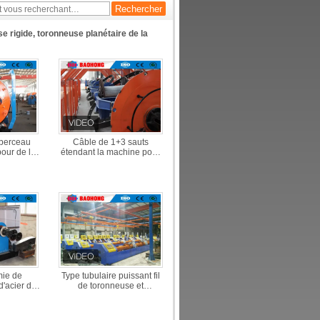
type de Sun
 rigide, toronneuse planétaire de la
 berceau
Câble de 1+3 sauts
bour de la
étendant la machine pour
tordant
1250 1600 1800 tambours
issance de
de câble 1+4 1+5
e
ie de
Type tubulaire puissant fil
d'acier de
de toronneuse et
uivre et de
équipement de fabrication
ronneuse
de câbles