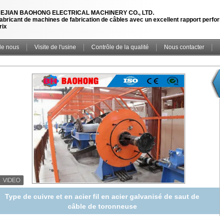
EJIAN BAOHONG ELECTRICAL MACHINERY CO., LTD.
abricant de machines de fabrication de câbles avec un excellent rapport perf
rix
de nous
Visite de l'usine
Contrôle de la qualité
Nous contacter
Type de cuivre et en acier fil en acier galvanisé de saut de
câble de toronneuse