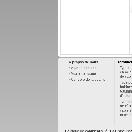
À propos de nous
Toronne
À propos de nous
Type de 
en acie
Visite de l'usine
de câb
Contrôle de la qualité
Type pu
bobines
630mm p
d'acier
Type to
de câbl
câble é
machin
Politique de confidentialité
| La Chine Bon