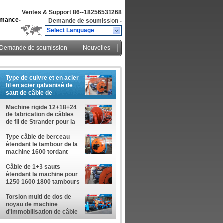
Ventes & Support
86--18256531268
ormance-
Demande de soumission
-
Select Language
Demande de soumission
Nouvelles
Type de cuivre et en acier
fil en acier galvanisé de
saut de câble de
toronneuse
Machine rigide 12+18+24
de fabrication de câbles
de fil de Strander pour la
bobine de 630mm
Type câble de berceau
étendant le tambour de la
machine 1600 tordant
l'économie de puissance
de machine
Câble de 1+3 sauts
étendant la machine pour
1250 1600 1800 tambours
de câble 1+4 1+5
Torsion multi de dos de
noyau de machine
d'immobilisation de câble
de signal planétaire et