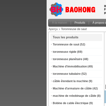
H
F
p
À la maison
Produits
À propos 
Aperçu
Toronneuse de saut
Tous les produits
Toronneuse de saut
(52)
toronneuse rigide
(69)
toronneuse planétaire
(48)
Machine d'immobilisation
(49)
toronneuse tubulaire
(52)
câble étendant la machine
(9)
Machine d'armature de câble
(42)
machine de rebobinage de câble
(8)
Bobine de cable électrique
(9)