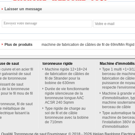
Laisser un message
Plus de produits
machine de fabrication de câbles de fil de 69m/Min Rigi
use de saut
toronneuse rigide
Machine d'immobilis
cuivre et en acier fil
Machine rigide 12+18+24
Type 1 multi +1+3/
r galvanisé de saut
de fabrication de câbles de
berceau de machin
le de toronneuse
fil de Strander pour la
fabrication de câble
bobine de 630mm
puissance de noyau
issant de saut
respecte l'environn
 de la toronneuse
Durée de vie fonctionnante
our le fil mou de fil
rigide silencieuse de la
Machine à grande v
toronneuse longue AAC
d'immobilisation, ty
ACSR 240 Sqmm
machine souterrain
ronneuse, fil de saut
berceau de câble
e métallique de
Type rigide de charge au
lectrique faisant la
sol de fil et de câble
Type automatique fa
e
toronneuse avec la bobine
machine de bercea
de 710mm
l'installation 380V 
d'immobilisation
 Qualité Toronneuse de saut Fournisseur. © 2018 - 2026 Hejian BaoHong Electrical 